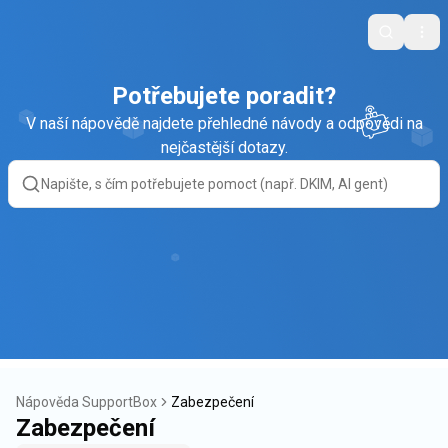
Search
Ope
Potřebujete poradit?
V naší nápovědě najdete přehledné návody a odpovědi na
nejčastější dotazy.
Nápověda SupportBox
Zabezpečení
Zabezpečení