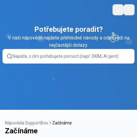
Search
Ope
Potřebujete poradit?
V naší nápovědě najdete přehledné návody a odpovědi na
nejčastější dotazy.
Nápověda SupportBox
Začínáme
Začínáme