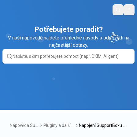
Search
Ope
Potřebujete poradit?
V naší nápovědě najdete přehledné návody a odpovědi na
nejčastější dotazy.
Nápověda Sup
Pluginy a další p
Napojení SupportBoxu n
portBox
ropojení
a MajorShop