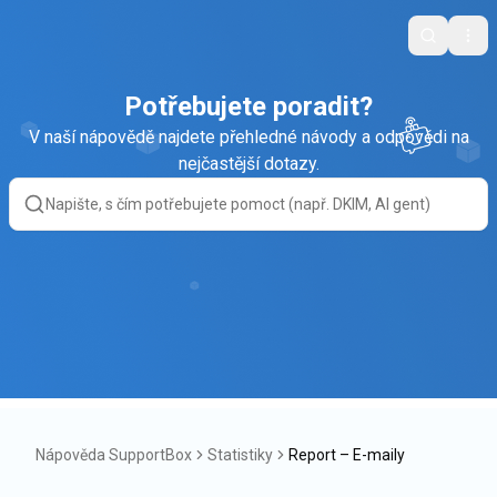
Search
Ope
Potřebujete poradit?
V naší nápovědě najdete přehledné návody a odpovědi na
nejčastější dotazy.
Nápověda SupportBox
Statistiky
Report – E-maily