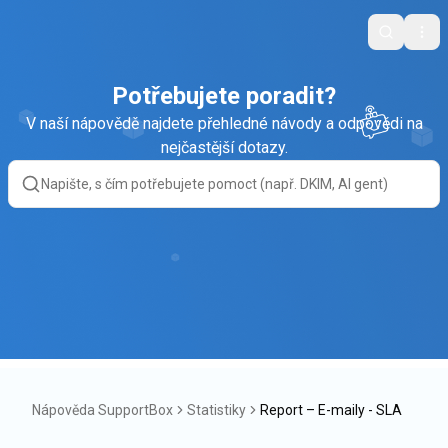
Search
Ope
Potřebujete poradit?
V naší nápovědě najdete přehledné návody a odpovědi na
nejčastější dotazy.
Nápověda SupportBox
Statistiky
Report – E-maily - SLA