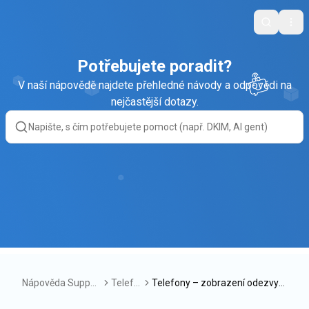
Search
Ope
Potřebujete poradit?
V naší nápovědě najdete přehledné návody a odpovědi na
nejčastější dotazy.
Nápověda Suppor
Telefo
Telefony – zobrazení odezvy z
tBox
ny
ákazníka dle IVR