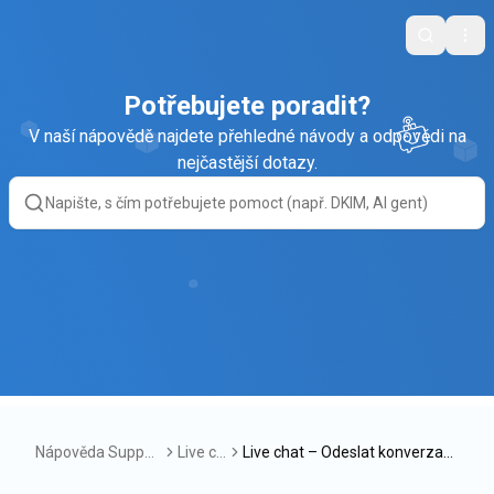
Search
Ope
Potřebujete poradit?
V naší nápovědě najdete přehledné návody a odpovědi na
nejčastější dotazy.
Nápověda Suppor
Live ch
Live chat – Odeslat konverzaci
tBox
at
na live chatu e-mailem