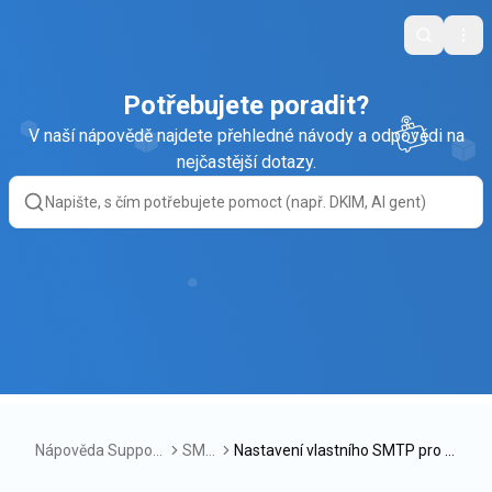
Search
Ope
Potřebujete poradit?
V naší nápovědě najdete přehledné návody a odpovědi na
nejčastější dotazy.
Nápověda Support
SMT
Nastavení vlastního SMTP pro V
Box
P
SHosting