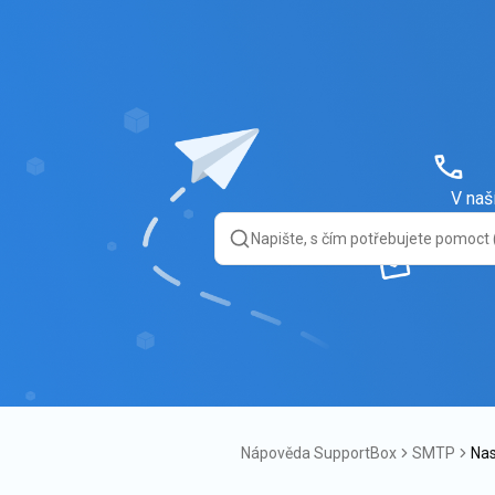
V naš
Nápověda SupportBox
SMTP
Nas
4