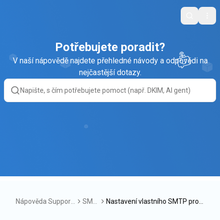
Search
Ope
Potřebujete poradit?
V naší nápovědě najdete přehledné návody a odpovědi na
nejčastější dotazy.
Nápověda Support
SMT
Nastavení vlastního SMTP pro
Box
P
Zoner