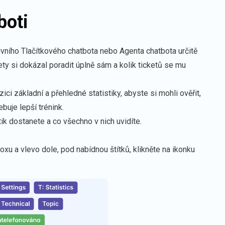
boti
ivního
Tlačítkového chatbota
nebo
Agenta chatbota
určitě
kety si dokázal poradit úplně sám a kolik ticketů se mu
ci základní a přehledné statistiky, abyste si mohli ověřit,
ebuje lepší trénink.
tik dostanete a co všechno v nich uvidíte.
xu a vlevo dole, pod nabídnou štítků, klikněte na ikonku