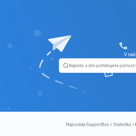
V naš
Nápověda SupportBox
Statistiky