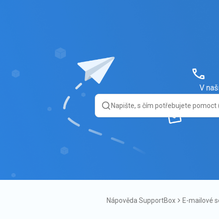
V naš
Nápověda SupportBox
E-mailové 