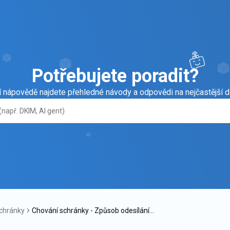
Potřebujete poradit?
í nápovědě najdete přehledné návody a odpovědi na nejčastější d
schránky
Chování schránky - Způsob odesílání o
dpovědí a přeposílání