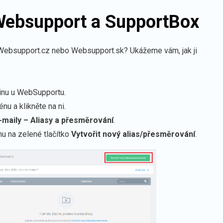
Websupport a SupportBox
Websupport.cz
nebo
Websupport.sk
? Ukážeme vám, jak ji
inu u WebSupportu.
u a klikněte na ni.
-maily – Aliasy a přesměrování
.
hu na zelené tlačítko
Vytvořit nový alias/přesměrování
.