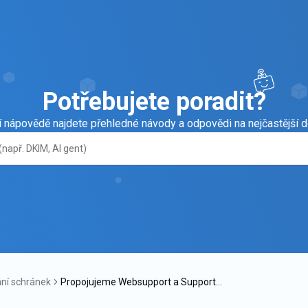
Potřebujete poradit?
í nápovědě najdete přehledné návody a odpovědi na nejčastější d
ní schránek
Propojujeme Websupport a SupportB
ox