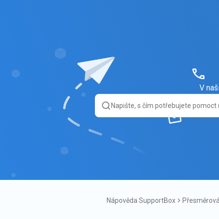
V naš
Nápověda SupportBox
Přesměrová