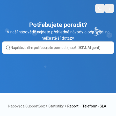
Search
Ope
Potřebujete poradit?
V naší nápovědě najdete přehledné návody a odpovědi na
nejčastější dotazy.
Nápověda SupportBox
Statistiky
Report – Telefony - SLA