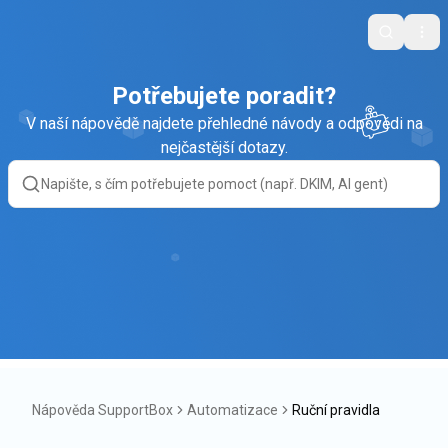
Search
Ope
Potřebujete poradit?
V naší nápovědě najdete přehledné návody a odpovědi na
nejčastější dotazy.
Nápověda SupportBox
Automatizace
Ruční pravidla