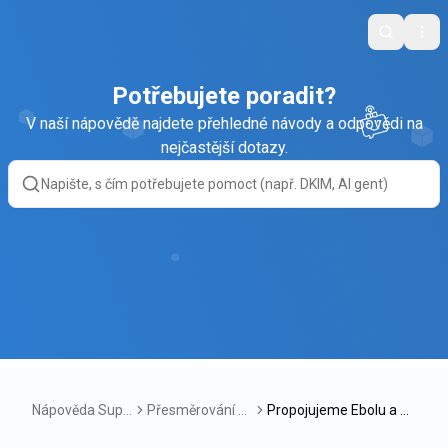
Search
Ope
Potřebujete poradit?
V naší nápovědě najdete přehledné návody a odpovědi na
nejčastější dotazy.
Nápověda Supp
Přesměrování sc
Propojujeme Ebolu a S
ortBox
hránek
upportBox