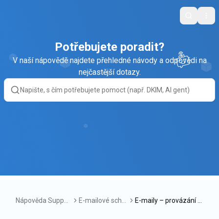
Search
Ope
Potřebujete poradit?
V naší nápovědě najdete přehledné návody a odpovědi na
nejčastější dotazy.
Nápověda Suppor
E-mailové schr
E-maily – provázání ti
tBox
ánky
cketů