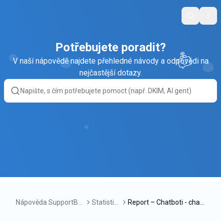
Search
Ope
Potřebujete poradit?
V naší nápovědě najdete přehledné návody a odpovědi na
nejčastější dotazy.
Nápověda SupportBo
Statistik
Report – Chatboti - chat
x
y
y