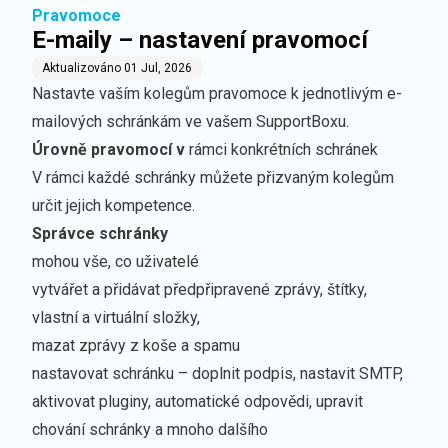
Pravomoce
E-maily – nastavení pravomocí
Aktualizováno
01 Jul, 2026
Nastavte vaším kolegům pravomoce k jednotlivým e-
mailových schránkám ve vašem SupportBoxu.
Úrovně pravomocí v
rámci konkrétních schránek
V rámci každé schránky můžete přizvaným kolegům
určit jejich kompetence.
Správce schránky
mohou vše, co uživatelé
vytvářet a přidávat
předpřipravené zprávy
,
štítky
,
vlastní
a
virtuální složky
,
mazat zprávy z koše a spamu
nastavovat schránku –
doplnit podpis
,
nastavit SMTP
,
aktivovat pluginy
,
automatické odpovědi
, upravit
chování schránky a mnoho dalšího