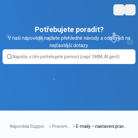
Search
Ope
Potřebujete poradit?
V naší nápovědě najdete přehledné návody a odpovědi na
nejčastější dotazy.
Nápověda Support
Pravomo
E-maily – nastavení pravo
Box
ce
mocí